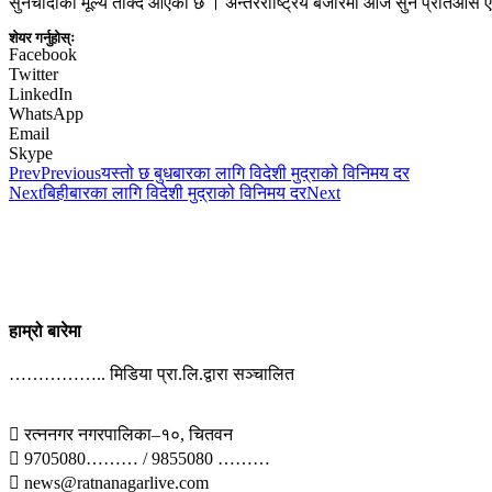
सुनचाँदीको मूल्य तोक्दै आएको छ । अन्तरराष्ट्रिय बजारमा आज सुन प्रति
शेयर गर्नुहोस्ः
Facebook
Twitter
LinkedIn
WhatsApp
Email
Skype
Prev
Previous
यस्तो छ बुधबारका लागि विदेशी मुद्राको विनिमय दर
Next
बिहीबारका लागि विदेशी मुद्राको विनिमय दर
Next
हाम्रो बारेमा
…………….. मिडिया प्रा.लि.द्वारा सञ्चालित
 रत्ननगर नगरपालिका–१०, चितवन
 9705080……… / 9855080 ………
 news@ratnanagarlive.com