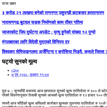
ताजा खबर
३ करोड २१ लाखमा बनेको रत्ननगर पशुपन्छी हाटबजार हस्तान्तरण
नारायणगढ-बुटवल सडक निर्माणको काम तीव्र गतिमा
जाजरकोट जिप दुर्घटना अपडेट : मृत्यु हुनेको संख्या १२ पुग्यो
मंगलबारका लागि विदेशी मुद्राको विनिमय दर
विश्वकप सेमिफाइनलमा अर्जेन्टिना र क्रोसिया भिड्दै, कसले जित्ला 
घट्यो सुनको मूल्य
r.live
७ पुष २०७८, बुधबार ११:४४
पुस ७ । सुनचाँदी बजारमा आज छापावाल सुनको मूल्य प्रतितोला रु ४०० ले घटे
गरेको विवरणानुसार तेजाबी सुनको आजको मूल्य प्रतितोला रु ९२ हजार १०० त
त्यस्तै आज चाँदीको मूल्य अघिल्लो कारोबार मूल्यका तुलनामा प्रतितोला रु १