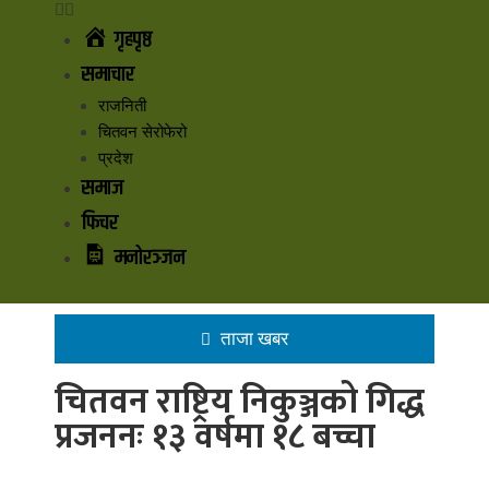
गृहपृष्ठ
समाचार
राजनिती
चितवन सेरोफेरो
प्रदेश
समाज
फिचर
मनोरञ्जन
ताजा खबर
चितवन राष्ट्रिय निकुञ्जको गिद्ध
प्रजननः १३ वर्षमा १८ बच्चा