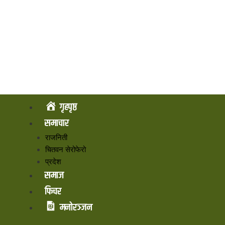
गृहपृष्ठ
समाचार
राजनिती
चितवन सेरोफेरो
प्रदेश
समाज
फिचर
मनोरञ्जन