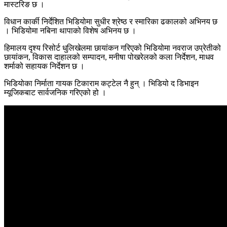
मास्टरिङ छ ।
विधान कार्की निर्देशित भिडियोमा सुधीर श्रेष्ठ र स्मारिका ढकालको अभिनय छ
। भिडियोमा नबिना थापाको विशेष अभिनय छ ।
हिमालय दृश्य रिसोर्ट धुलिखेलमा छायांकन गरिएको भिडियोमा नवराज उप्रेतीको
छायांकन, विकास दाहालको सम्पादन, मनीषा पोखरेलको कला निर्देशन, माधव
शर्माको सहायक निर्देशन छ ।
भिडियोका निर्माता गायक टिकाराम कट्टेल नै हुन् । भिडियो द डिभाइन
म्यूजिकबाट सार्वजनिक गरिएको हो ।