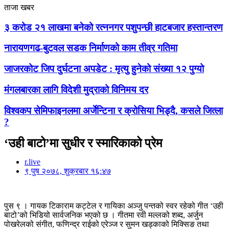
ताजा खबर
३ करोड २१ लाखमा बनेको रत्ननगर पशुपन्छी हाटबजार हस्तान्तरण
नारायणगढ-बुटवल सडक निर्माणको काम तीव्र गतिमा
जाजरकोट जिप दुर्घटना अपडेट : मृत्यु हुनेको संख्या १२ पुग्यो
मंगलबारका लागि विदेशी मुद्राको विनिमय दर
विश्वकप सेमिफाइनलमा अर्जेन्टिना र क्रोसिया भिड्दै, कसले जित्ला
?
‘उही बाटो’मा सुधीर र स्मारिकाको प्रेम
r.live
९ पुष २०७८, शुक्रबार १६:४७
पुस ९ । गायक टिकाराम कट्टेल र गायिका अञ्जु पन्तको स्वर रहेको गीत ‘उही
बाटो’को भिडियो सार्वजनिक भएको छ । गीतमा रवी मल्लको शब्द, अर्जुन
पोखरेलको संगीत, फणिन्द्र राईको एरेञ्ज र सुमन खड्काको मिक्सिङ तथा