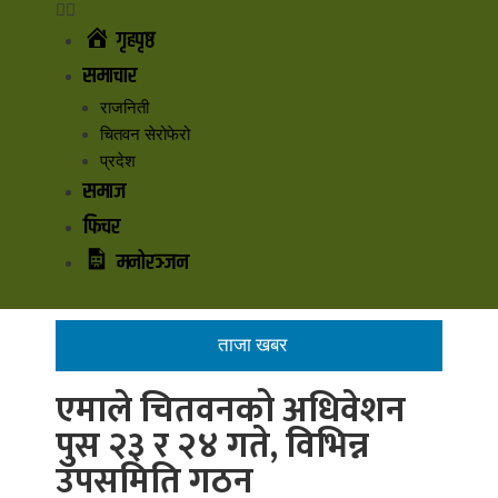
गृहपृष्ठ
समाचार
राजनिती
चितवन सेरोफेरो
प्रदेश
समाज
फिचर
मनोरञ्जन
ताजा खबर
एमाले चितवनको अधिवेशन
पुस २३ र २४ गते, विभिन्न
उपसमिति गठन