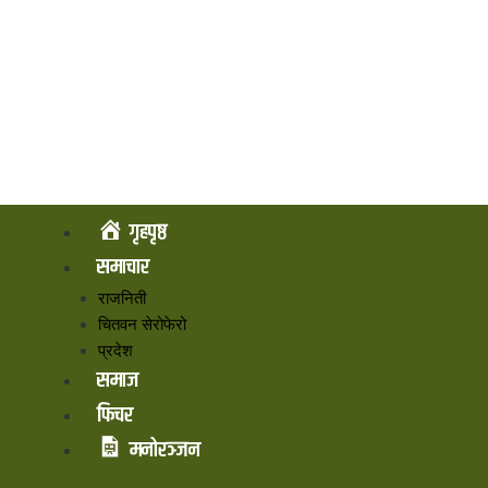
गृहपृष्ठ
समाचार
राजनिती
चितवन सेरोफेरो
प्रदेश
समाज
फिचर
मनोरञ्जन