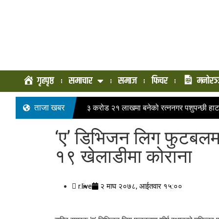
गृहपृष्ठ
समाचार
समाज
फिचर
मनोरञ
ताजा खबर
३ करोड २१ लाखमा बनेको रत्ननगर पशुपन्छी हाट
‘ए’ डिभिजन लिग फुटबलमा
१९ खेलाडीमा कोराना
r.live
२ माघ २०७८, आईतवार १५:००