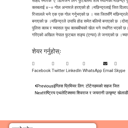
सहिद स्मारक ‘ए’ डिभिजन लिग फुटबलमा शीर्ष स्थानको मछिन्द्र
क्लबलाई ४–० गोल अन्तरले हराएको हो ।मछिन्द्रलाई जित दिलाउन व
रिजालले भने एक एक गोल गर्नुभएको छ । यस जितसँगै मछिन्द्र
बनाएको छ ।मछिन्द्रले उपाधि होड समेत बलियो बनाएको छ ।दोस्र
पुलिस क्लब र च्यासल युथ क्लबबीचको खेल भने स्थगित भएको 
गरिएको अखिल नेपाल फुटबल सङ्घ (एन्फा) ले जनाएको छ ।च्या
शेयर गर्नुहोस्ः
Facebook
Twitter
LinkedIn
WhatsApp
Email
Skype
Previous
इंग्लिस प्रिमियर लिग: टोटेनहमको सहज जित
Next
राष्ट्रिय एथलेटिक्समा शिवराज र जयरानी उत्कृष्ट खेलाडी