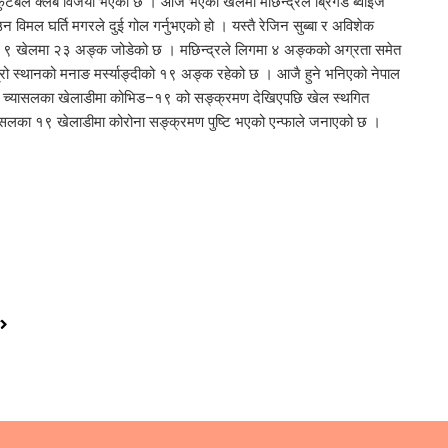
 फुटबल क्लब विजयी भएको छ । आज भएको खेलमा मछिन्द्रले ब्रिगेड ब्वाइज
िमल घर्ति मगरले दुई गोल गर्नुभएको हो । यस्तै रेजिन सुब्बा र अविशेक
ले ९ खेलमा २३ अङ्क जोडेको छ । मछिन्द्रले लिगमा ४ अङ्कको अग्रता समेत
ो स्थानको मनाङ मर्स्याङ्दीको १९ अङ्क रहेको छ । आजै हुने भनिएको नेपाल
छ।च्यासलका खेलाडीमा कोभिड–१९ को सङ्क्रमण देखिएपछि खेल स्थगित
सलका १९ खेलाडीमा कोरोना सङ्क्रमण पुष्टि भएको एन्फाले जनाएको छ ।