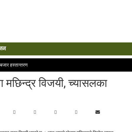
्जन
बजार हस्तान्तरण
 मछिन्द्र विजयी, च्यासलका