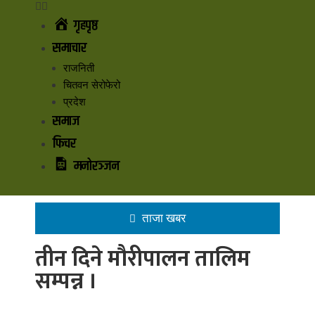
गृहपृष्ठ
समाचार
राजनिती
चितवन सेरोफेरो
प्रदेश
समाज
फिचर
मनोरञ्जन
ताजा खबर
तीन दिने मौरीपालन तालिम
सम्पन्न ।