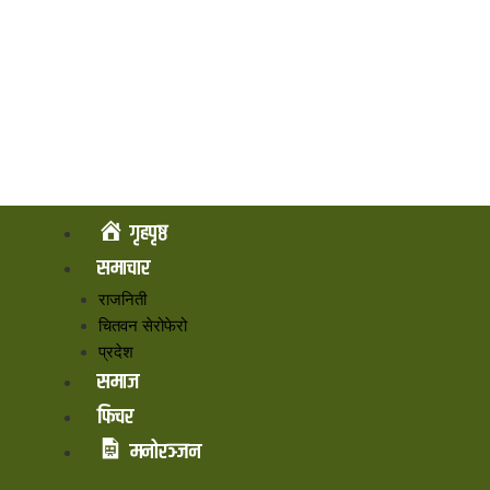
गृहपृष्ठ
समाचार
राजनिती
चितवन सेरोफेरो
प्रदेश
समाज
फिचर
मनोरञ्जन