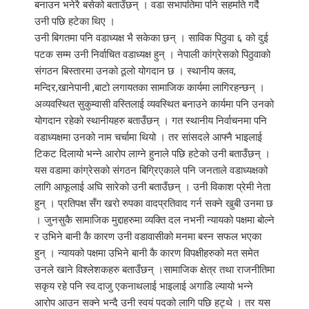
बनाउन भनेरै बसेको बताउँछन् । वडा सभापतिमा पनि सहमति गर्दै
उनी पछि हटेका थिए ।
उनी बिगतमा पनि वडाध्यक्ष भै सकेका छन् । साविक पिठुवा ६ को दुई
पटक सम्म उनी निर्वाचित वडाध्यक्ष हुन् । नेपाली कांग्रेसको पिठुवाको
संगठन बिस्तारमा उनको ठूलो योगदान छ । स्थानीय क्लव,
मन्दिर,खानेपानी ,बाटो लगायतका सामाजिक कार्यमा लागिरहन्छन् ।
अव्यवस्थित सुकुम्वासी वस्तिलाई व्यवस्थित बनाउने कार्यमा पनि उनको
योगदान रहेको स्थानीयहरु बताउँछन् । गत स्थानीय निर्वाचनमा पनि
वडाध्यक्षमा उनको नाम चर्चामा थियो । तर सांसदले आफ्नै भाइलाई
टिकट दिलायो भन्ने आरोप लाग्ने हुनाले पछि हटेको उनी बताउँछन् ।
यस वडामा कांग्रेसको संगठन बिग्रिएकाले पनि जनताले वडाध्यक्षको
लागि आफूलाई अघि सारेको उनी बताउँछन् । उनी विकाश प्रेमी नेता
हुन् । प्रतिपक्ष सँग खरो रुपका वादप्रतिवाद गर्न सक्ने खुबी उनमा छ
। जुनसुकै सामाजिक मुद्दाहरुमा व्यक्ति दल नभनी न्यायको पक्षमा बोल्ने
र उभिने बानी कै कारण उनी वडावासीको मनमा बस्न सफल भएका
हुन् । न्यायको पक्षमा उभिने बानी कै कारण विपक्षीहरुको मत समेत
उनले खाने विश्लेशकहरु बताउँछन् ।सामाजिक क्षेत्र तथा राजनीतिमा
सकृय रहे पनि स्व.दाजु एकनाथलाई भाइलाई अगाडि ल्यायो भन्ने
आरोप आउन सक्ने भन्दै उनी स्वयं पदको लागि पछि हट्थे । तर यस