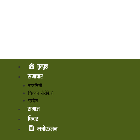
गृहपृष्ठ
समाचार
राजनिती
चितवन सेरोफेरो
प्रदेश
समाज
फिचर
मनोरञ्जन