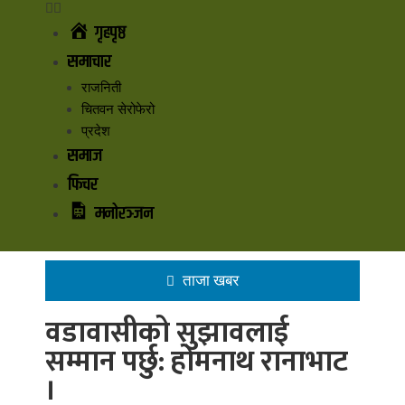
गृहपृष्ठ
समाचार
राजनिती
चितवन सेरोफेरो
प्रदेश
समाज
फिचर
मनोरञ्जन
ताजा खबर
वडावासीको सुझावलाई
सम्मान पर्छु: होमनाथ रानाभाट
।