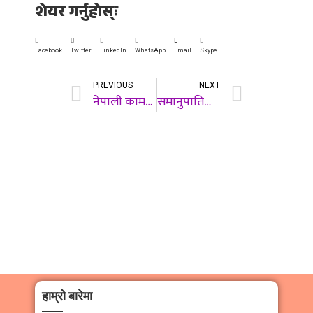
शेयर गर्नुहोस्ः
Facebook
Twitter
LinkedIn
WhatsApp
Email
Skype
PREVIOUS
NEXT
नेपाली कामदार जापान पठाउने विषयमा छलफल गर्न संयुक्त कार्यसमितिको बैठक बस्दै
समानुपातिक तर्फको मतगणना आज सक्ने आयोगको योजना
हाम्रो बारेमा