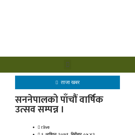
ताजा खबर
सननेपालको पाँचौं वार्षिक
उत्सव सम्पन्न ।
r.live
६ आश्विन २०७९, बिहीबार ०५:४२