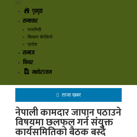
गृहपृष्ठ
समाचार
राजनिती
चितवन सेरोफेरो
प्रदेश
समाज
फिचर
मनोरञ्जन
ताजा खबर
नेपाली कामदार जापान पठाउने
विषयमा छलफल गर्न संयुक्त
कार्यसमितिको बैठक बस्दै