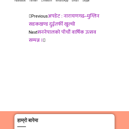
Facebook
Twitter
LinkedIn
WhatsApp
Email
Skype
अपडेट : नारायणगढ–मुग्लिन
Previous
सडकखण्ड दुईतर्फी खुल्यो
सननेपालको पाँचौं वार्षिक उत्सव
Next
सम्पन्न ।
हाम्रो बारेमा