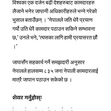
विश्वका
एक
दर्जन
बढी
देशहरुबाट
कामदारहरु
लैजाने
भनेर
जापानी
अधिकारीहरुले
भन्ने
गरेको
‘
भुसाल
बताउँछन्
।
नेपालले
जति
धेरै
प्रयत्न
गर्यो
उति
धेरै
कामदार
पठाउन
सकिने
सम्भावना
,’
, ‘
छ
उनले
भने
त्यसका
लागि
हामी
प्रयासरत
छौं
’
।
जापासँग
सहकार्य
गर्ने
समझदारी
अनुसार
नेपालले
हालसम्म
८३५
जना
नेपाली
कामदारलाई
मात्रै
जापान
पठाउन
सकेको
छ
।
शेयर गर्नुहोस्ः