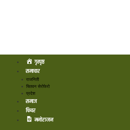
गृहपृष्ठ
समाचार
राजनिती
चितवन सेरोफेरो
प्रदेश
समाज
फिचर
मनोरञ्जन