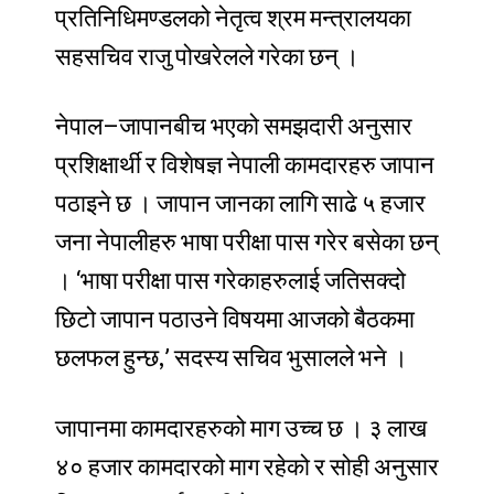
प्रतिनिधिमण्डलको
नेतृत्व
श्रम
मन्त्रालयका
सहसचिव
राजु
पोखरेलले
गरेका
छन्
।
नेपाल
–
जापानबीच
भएको
समझदारी
अनुसार
प्रशिक्षार्थी
र
विशेषज्ञ
नेपाली
कामदारहरु
जापान
पठाइने
छ
।
जापान
जानका
लागि
साढे
५
हजार
जना
नेपालीहरु
भाषा
परीक्षा
पास
गरेर
बसेका
छन्
।
‘
भाषा
परीक्षा
पास
गरेकाहरुलाई
जतिसक्दो
छिटो
जापान
पठाउने
विषयमा
आजको
बैठकमा
,
छलफल
हुन्छ
’
सदस्य
सचिव
भुसालले
भने
।
जापानमा
कामदारहरुको
माग
उच्च
छ
।
३
लाख
४०
हजार
कामदारको
माग
रहेको
र
सोही
अनुसार