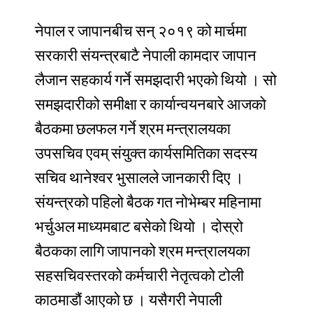
नेपाल
र
जापानबीच
सन्
२०१९
को
मार्चमा
सरकारी
संयन्त्रबाटै
नेपाली
कामदार
जापान
लैजान
सहकार्य
गर्ने
समझदारी
भएको
थियो
।
सो
समझदारीको
समीक्षा
र
कार्यान्वयनबारे
आजको
बैठकमा
छलफल
गर्ने
श्रम
मन्त्रालयका
उपसचिव
एवम्
संयुक्त
कार्यसमितिका
सदस्य
सचिव
थानेश्वर
भुसालले
जानकारी
दिए
।
संयन्त्रको
पहिलो
बैठक
गत
नोभेम्बर
महिनामा
भर्चुअल
माध्यमबाट
बसेको
थियो
।
दोस्रो
बैठकका
लागि
जापानको
श्रम
मन्त्रालयका
सहसचिवस्तरको
कर्मचारी
नेतृत्वको
टोली
काठमाडौं
आएको
छ
।
यसैगरी
नेपाली