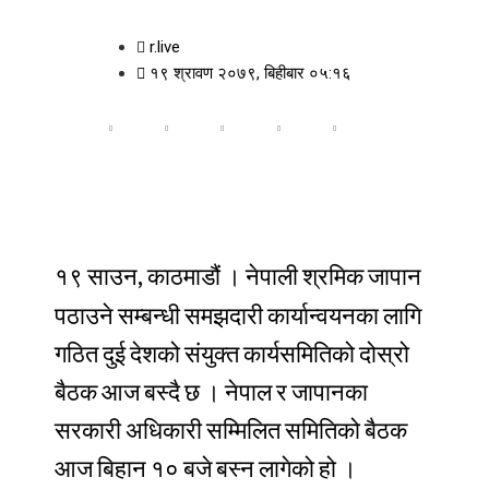
r.live
१९ श्रावण २०७९, बिहीबार ०५:१६
,
१९
साउन
काठमाडौं
।
नेपाली
श्रमिक
जापान
पठाउने
सम्बन्धी
समझदारी
कार्यान्वयनका
लागि
गठित
दुई
देशको
संयुक्त
कार्यसमितिको
दोस्रो
बैठक
आज
बस्दै
छ
।
नेपाल
र
जापानका
सरकारी
अधिकारी
सम्मिलित
समितिको
बैठक
आज
बिहान
१०
बजे
बस्न
लागेको
हो
।