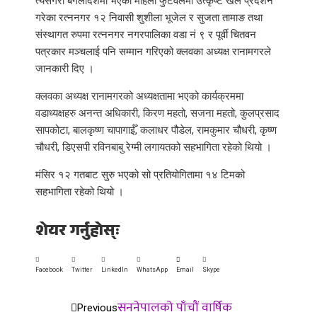
त्यसैगरी बंगलादेशमा भएको महिला फुटवलमा उत्कृष्ट खेल प्रर्दशन
गरेका रत्ननगर १२ निवासी शुशीला भूजेल र सुजता तामाङ तथा
संस्थागत रुपमा रत्ननगर नगरपालिका वडा नं ९ र पूर्वी चितवन
पत्रकार मञ्चलाई पनि सम्मान गरिएको क्लवका अध्यक्ष रानामगरले
जानकारी दिए ।
क्लवका अध्यक्ष रानामगरको अध्यक्षतामा भएको कार्यक्रममा
वडाध्यक्षहरु अनन्त अधिकारी, किरण महतो, सजना महतो, कुलप्रसाद
सापकोटा, बालकृष्ण चापागाईँ, कलाधर पौडेल, रामकुमार चौधरी, कृष्ण
चौधरी, डिएसपी रविनबाबु रेग्मी लगायतको सहभागिता रहेको थियो ।
मंसिर १२ गतबाट सुरु भएको सो प्रतियोगितामा १४ टिमको
सहभागिता रहेको थियो ।
शेयर गर्नुहोस्ः
Facebook
Twitter
LinkedIn
WhatsApp
Email
Skype
सननेपालको पाँचौं वार्षिक
Previous