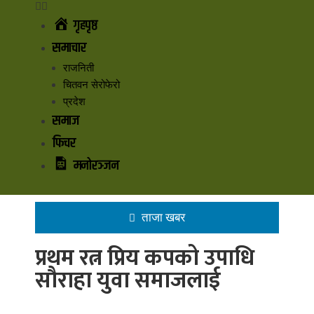
गृहपृष्ठ
समाचार
राजनिती
चितवन सेरोफेरो
प्रदेश
समाज
फिचर
मनोरञ्जन
ताजा खबर
प्रथम रत्न प्रिय कपको उपाधि
सौराहा युवा समाजलाई