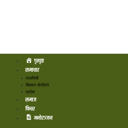
गृहपृष्ठ
समाचार
राजनिती
चितवन सेरोफेरो
प्रदेश
समाज
फिचर
मनोरञ्जन