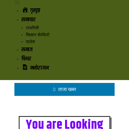
गृहपृष्ठ
समाचार
राजनिती
चितवन सेरोफेरो
प्रदेश
समाज
फिचर
मनोरञ्जन
ताजा खबर
You are Looking