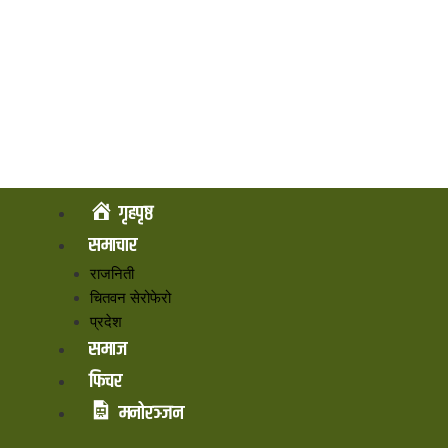
गृहपृष्ठ
समाचार
राजनिती
चितवन सेरोफेरो
प्रदेश
समाज
फिचर
मनोरञ्जन