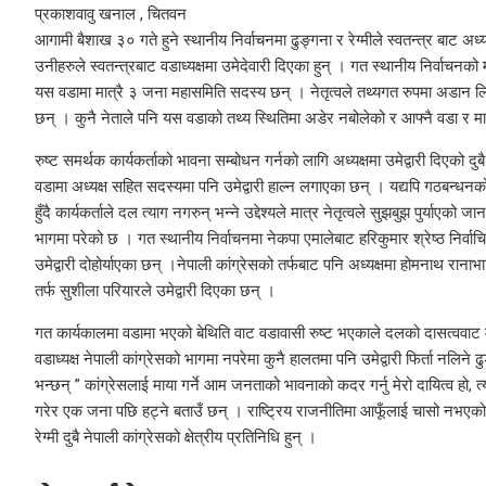
प्रकाशवावु खनाल , चितवन
आगामी बैशाख ३० गते हुने स्थानीय निर्वाचनमा ढुङ्गना र रेग्मीले स्वतन्त्र बाट अ
उनीहरुले स्वतन्त्रबाट वडाध्यक्षमा उमेदेवारी दिएका हुन् । गत स्थानीय निर्वाचनको
यस वडामा मात्रै ३ जना महासमिति सदस्य छन् । नेतृत्वले तथ्यगत रुपमा अडान लिन न
छन् । कुनै नेताले पनि यस वडाको तथ्य स्थितिमा अडेर नबोलेको र आफ्नै वडा र मान
रुष्ट समर्थक कार्यकर्ताको भावना सम्बोधन गर्नको लागि अध्यक्षमा उमेद्वारी दिएको
वडामा अध्यक्ष सहित सदस्यमा पनि उमेद्वारी हाल्न लगाएका छन् । यद्यपि गठबन
हुँदै कार्यकर्ताले दल त्याग नगरुन् भन्ने उद्देश्यले मात्र नेतृत्वले सुझबुझ पुर
भागमा परेको छ । गत स्थानीय निर्वाचनमा नेकपा एमालेबाट हरिकुमार श्रेष्ठ निर्व
उमेद्वारी दोहोर्याएका छन् ।नेपाली कांग्रेसको तर्फबाट पनि अध्यक्षमा होमनाथ रानाभ
तर्फ सुशीला परियारले उमेद्वारी दिएका छन् ।
गत कार्यकालमा वडामा भएको बेथिति वाट वडावासी रुष्ट भएकाले दलको दासत्ववाट माथ
वडाध्यक्ष नेपाली कांग्रेसको भागमा नपरेमा कुनै हालतमा पनि उमेद्वारी फिर्ता नलिने
भन्छन् ” कांग्रेसलाई माया गर्ने आम जनताको भावनाको कदर गर्नु मेरो दायित्व हो, त्यसै
गरेर एक जना पछि हट्ने बताउँ छन् । राष्ट्रिय राजनीतिमा आफूँलाई चासो नभएको त
रेग्मी दुबै नेपाली कांग्रेसको क्षेत्रीय प्रतिनिधि हुन् ।