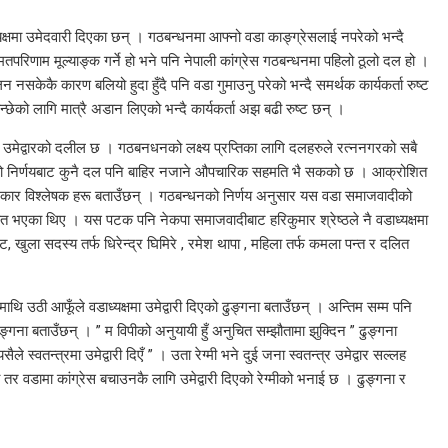
ध्यक्षमा उमेदवारी दिएका छन् । गठबन्धनमा आफ्नो वडा काङ्ग्रेसलाई नपरेको भन्दै
 मतपरिणाम मूल्याङ्क गर्ने हो भने पनि नेपाली कांग्रेस गठबन्धनमा पहिलो ठूलो दल हो ।
सकेकै कारण बलियो हुदा हुँदै पनि वडा गुमाउनु परेको भन्दै समर्थक कार्यकर्ता रुष्ट
्छेको लागि मात्रै अडान लिएको भन्दै कार्यकर्ता अझ बढी रुष्ट छन् ।
 दुबै उमेद्वारको दलील छ । गठबनधनको लक्ष्य प्रप्तिका लागि दलहरुले रत्ननगरको सबै
्धनको निर्णयबाट कुनै दल पनि बाहिर नजाने औपचारिक सहमति भै सकको छ । आक्रोशित
्याएको जानकार विश्लेषक हरू बताउँछन् । गठबन्धनको निर्णय अनुसार यस वडा समाजवादीको
ाचित भएका थिए । यस पटक पनि नेकपा समाजवादीबाट हरिकुमार श्रेष्ठले नै वडाध्यक्षमा
ाट, खुला सदस्य तर्फ धिरेन्द्र घिमिरे , रमेश थापा , महिला तर्फ कमला पन्त र दलित
ि उठी आफूँले वडाध्यक्षमा उमेद्वारी दिएको ढुङ्गना बताउँछन् । अन्तिम सम्म पनि
 ढुङ्गना बताउँछन् । ” म विपीको अनुयायी हुँ अनुचित सम्झौतामा झुक्दिन ” ढुङ्गना
ले स्वतन्त्रमा उमेद्वारी दिएँ ” । उता रेग्मी भने दुई जना स्वतन्त्र उमेद्वार सल्लह
र वडामा कांग्रेस बचाउनकै लागि उमेद्वारी दिएको रेग्मीको भनाई छ । ढुङ्गना र