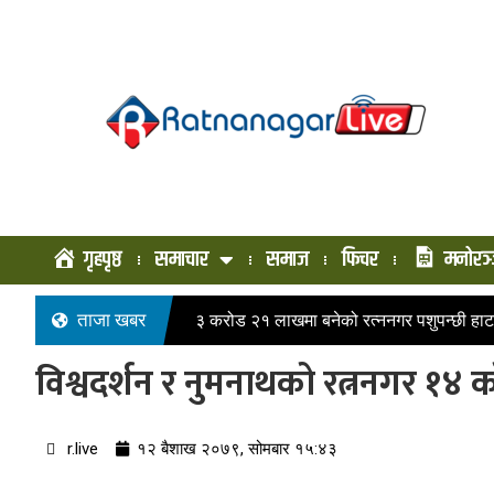
गृहपृष्ठ
समाचार
समाज
फिचर
मनोरञ
ताजा खबर
३ करोड २१ लाखमा बनेको रत्ननगर पशुपन्छी हाट
विश्वदर्शन र नुमनाथको रत्ननगर १४ को अ
r.live
१२ बैशाख २०७९, सोमबार १५:४३